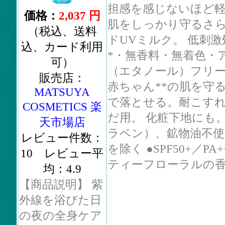
担感を感じないほど
価格：
2,037 円
肌をしっかり守るさ
（税込、送料
ドUVミルク。 低刺
込、カード利用
*・無香料・無着色・
可）
（エタノール）フリ
販売店：
赤ちゃん**の肌を守る
MATSUYA
で落とせる。耐こすれ
COSMETICS 楽
だ用。 化粧下地にも。
天市場店
ラベン）、鉱物油不使用
レビュー件数：
を除く ●SPF50+／PA
10 レビュー平
ティーフローラルの香り 
均：4.9
【商品説明】 紫
外線を浴びた日
の夜の全身ケア