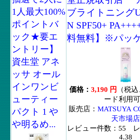
1人最大100%
ブライトニング
ポイントバ
N SPF50+ PA++
ック★要エ
料無料】※パッケー
ントリー】
資生堂 アネ
ッサ オール
インワンビ
価格：
3,190 円
（税込
ューティー
ード利用
販売店：
MATSUYA C
パクト 1 や
天市場店
や明るめ...
レビュー件数：55 
4.38