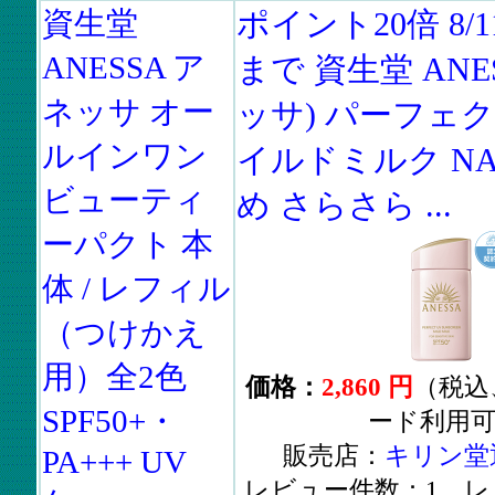
資生堂
ポイント20倍 8/11
ANESSA ア
まで 資生堂 ANE
ネッサ オー
ッサ) パーフェク
ルインワン
イルドミルク N
ビューティ
め さらさら ...
ーパクト 本
体 / レフィル
（つけかえ
用）全2色
価格：
2,860 円
（税込
SPF50+・
ード利用
販売店：
キリン堂通
PA+++ UV
レビュー件数：1 レ