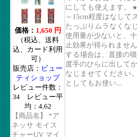
にしても使えます。 ●
～15cm程度はなして
たっぷりムラなくな
価格：
1,650 円
使用量が少ないと、十
（税込、送料
止効果が得られません
込、カード利用
する場合は、直接の噴
可）
度手のひらに出して
販売店：
ビュー
なじませてください。
ティショップ
としてもお使い...
レビュー件数：
34 レビュー平
均：4.62
【商品名】 *ア
ネッサ モイス
チャーUV マイ