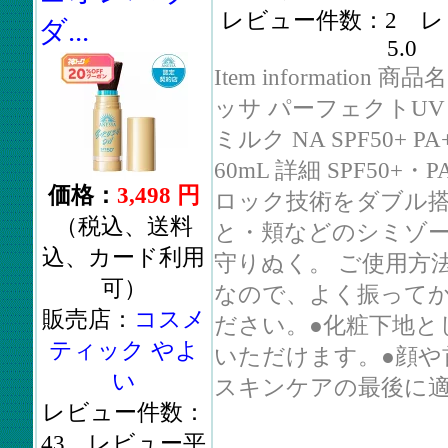
レビュー件数：2 レ
ダ...
5.0
Item information 
ッサ パーフェクトUV
ミルク NA SPF50+ P
60mL 詳細 SPF50+・P
価格：
3,498 円
ロック技術をダブル搭
（税込、送料
と・頬などのシミゾ
込、カード利用
守りぬく。 ご使用方法
可）
なので、よく振って
販売店：
コスメ
ださい。●化粧下地と
ティック やよ
いただけます。●顔や
い
スキンケアの最後に適量
レビュー件数：
43 レビュー平