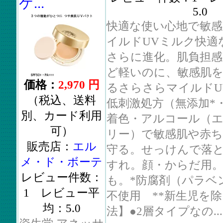
ケ...
5.0
快適な使い心地で敏感
イルドUVミルク快適
さらに進化。肌負担
ど軽いのに、敏感肌
価格：
2,970 円
るさらさらマイルド
（税込、送料
低刺激処方（無添加*
別、カード利用
着色・アルコール（
可）
リー）で敏感肌や赤ち
販売店：
エル
守る。せっけんで落
メ・ド・ボーテ
すれ。顔・からだ用。
レビュー件数：
も。*防腐剤（パラベ
1 レビュー平
不使用 **新生児を
均：5.0
法】●2層タイプなの...