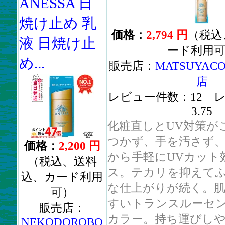
ANESSA 日
焼け止め 乳
価格：
2,794 円
（税込
液 日焼け止
ード利用
め...
販売店：
MATSUYACO
店
レビュー件数：12 
3.75
化粧直しとUV対策が
つかず、手を汚さず
価格：
2,200 円
から手軽にUVカット
（税込、送料
ス。テカリを抑えて
込、カード利用
な仕上がりが続く。
可）
すいトランスルーセ
販売店：
カラー。持ち運びし
NEKODOROBO