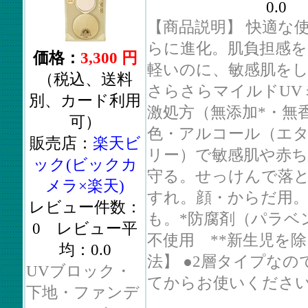
0.0
【商品説明】 快適な
らに進化。肌負担感
価格：
3,300 円
軽いのに、敏感肌を
（税込、送料
さらさらマイルドUV
別、カード利用
激処方（無添加*・無
可）
色・アルコール（エ
販売店：
楽天ビ
リー）で敏感肌や赤ち
ック(ビックカ
守る。せっけんで落
メラ×楽天)
すれ。顔・からだ用。
レビュー件数：
も。*防腐剤（パラベ
0 レビュー平
不使用 **新生児を除
均：0.0
法】 ●2層タイプな
UVブロック・
てからお使いください.
下地・ファンデ