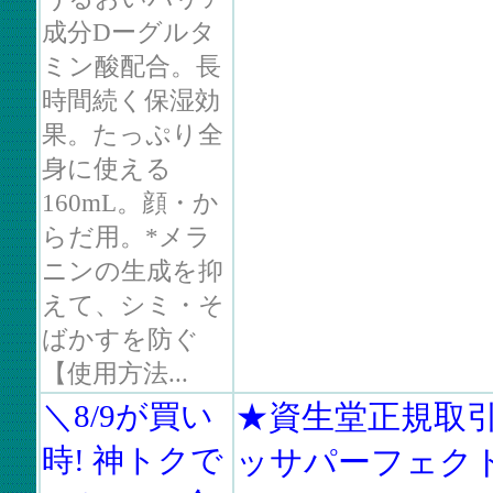
成分Dーグルタ
ミン酸配合。長
時間続く保湿効
果。たっぷり全
身に使える
160mL。顔・か
らだ用。*メラ
ニンの生成を抑
えて、シミ・そ
ばかすを防ぐ
【使用方法...
＼8/9が買い
★資生堂正規取
時! 神トクで
ッサパーフェク