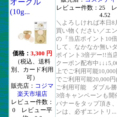
オークル
レビュー件数：25 
(10g...
4.52
＼よろしければ本日8月
買い物ください／エ
の『当店ポイント10
して、なかなか無い
価格：
3,300 円
ポイント3倍デー!!当
（税込、送料
クーポン配布中↓↓↓5,0
別、カード利用
上でご利用可能10,000
可）
でご利用可能20,000
販売店：
コジマ
ご利用可能 ダブル
楽天市場店
3倍キャンペーンも開催
レビュー件数：
バナーをタップ頂き
0 レビュー平
ンは、必ずエントリ...