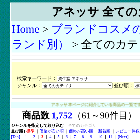
アネッサ 全て
Home
>
ブランドコスメ
ランド別）
> 全てのカテ
検索キーワード：
ジャンル：
並び順：
アネッサ 本ページに紹介している商品の一覧です。>
・
資生
商品数
1,752
（61～90件目
ジャンルを指定して絞り込む
全てのカテゴリ
並び順
[
標準
｜
価格が安い順
｜
価格が高い順
｜
新着順
｜
レビュー件数
[Top]
｜
1
｜
2
｜
3
｜
4
｜
5
｜
6
｜
7
｜
8
｜
9
｜
10
｜
11
｜
[Next]