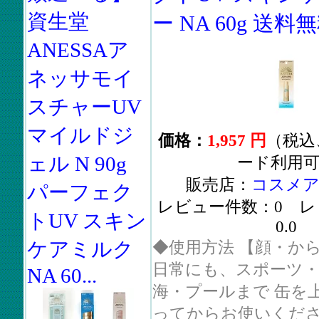
資生堂
ー NA 60g 送料
ANESSAア
ネッサモイ
スチャーUV
マイルドジ
価格：
1,957 円
（税込
ェル N 90g
ード利用
販売店：
コスメア
パーフェク
レビュー件数：0 レ
トUV スキン
0.0
ケアミルク
◆使用方法 【顔・
日常にも、スポーツ
NA 60...
海・プールまで 缶を
ってからお使いくだ