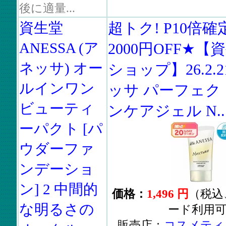
後に適量...
資生堂
超トク! P10倍確
ANESSA (ア
2000円OFF★
ネッサ) オー
ショップ】26.2.2
ルインワン
ッサ パーフェク
ビューティ
ンケアジェル N..
ーパクト [パ
ウダーファ
ンデーショ
ン] 2 中間的
価格：
1,496 円
（税込
な明るさの
ード利用
販売店：
コスメティ