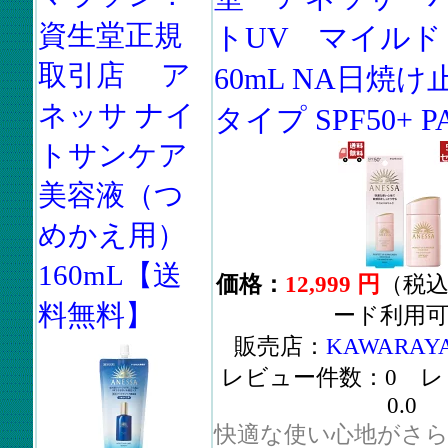
資生堂正規
トUV マイル
取引店 ア
60mL NA日焼け
ネッサ ナイ
タイプ SPF50+ PA+
トサンケア
美容液（つ
めかえ用）
160mL【送
価格：
12,999 円
（税
料無料】
ード利用
販売店：
KAWARA
レビュー件数：0 レ
0.0
快適な使い心地がさら