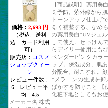
【商品説明】 薬用美
ミ予防。紫外線から
トーンアップ仕上げ
るく補整する、なめ
価格：
2,693 円
の薬用美白*UVジェ
（税込、送料
して使え、せっけん
込、カード利用
らデイリー使用にも
可）
ベンダーピンクカラ
販売店：
コスメ
ップ。保湿成分、肌あ
ショップクィー
分配合。耐こすれ。顔
ン
*メラニンの生成を抑
レビュー件数：
ばかすを防ぐこと 【使
6 レビュー平
化粧下地としてもお使..
均：4.5
メーカー名 株式