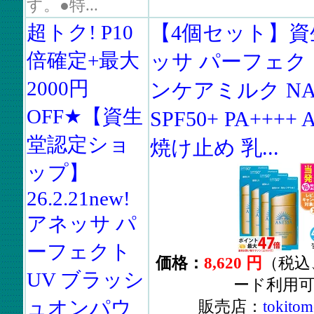
す。●特...
超トク! P10
【4個セット】資
倍確定+最大
ッサ パーフェク
2000円
ンケアミルク NA 
OFF★【資生
SPF50+ PA++++
堂認定ショ
焼け止め 乳...
ップ】
26.2.21new!
アネッサ パ
ーフェクト
価格：
8,620 円
（税込
UV ブラッシ
ード利用
ュオンパウ
販売店：
tokitom