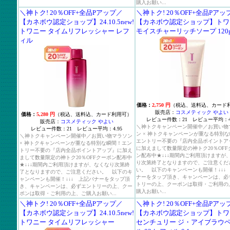
購入お願い...
＼神トク! 20％OFF+全品Pアップ／
＼神トク! 20％OFF+全品Pアッ
【カネボウ認定ショップ】24.10.5new!
【カネボウ認定ショップ】トワ
トワニー タイムリフレッシャー レフ
モイスチャーリッチソープ 120
ィル
価格：
2,750 円
（税込、送料込、カード
販売店：
コスメティック やよい
価格：
5,280 円
（税込、送料込、カード利用可）
レビュー件数：21 レビュー平均：4.
販売店：
コスメティック やよい
＼神トクキャンペーン開催中／お買い物
レビュー件数：21 レビュー平均：4.95
ン × 神トクキャンペーンが重なる特別
＼神トクキャンペーン開催中／お買い物マラソン
エントリー不要の『店内全品ポイントア
× 神トクキャンペーンが重なる特別な瞬間！エン
に加えまして数量限定の神トク20％OFF
トリー不要の『店内全品ポイントアップ』に加え
ン配布中★↓↓↓期間内ご利用頂けますが
まして数量限定の神トク20％OFFクーポン配布中
り次第終了となりますので、ご注意くだ
★↓↓↓期間内ご利用頂けますが、なくなり次第終
い。 以下のキャンペーンも開催！↓↓↓
了となりますので、ご注意ください。 以下のキ
ナーをタップ頂き、キャンペーンは、必
ャンペーンも開催！↓↓↓ 上記バナーをタップ頂
トリーの上、クーポンは取得・ご利用の
き、キャンペーンは、必ずエントリーの上、クー
購入お願い...
ポンは取得・ご利用の上、ご購入お願い...
＼神トク! 20％OFF+全品Pアップ／
＼神トク! 20％OFF+全品Pアッ
【カネボウ認定ショップ】24.10.5new!
【カネボウ認定ショップ】トワ
トワニー タイムリフレッシャー
センチュリー ジ・アイブラウ