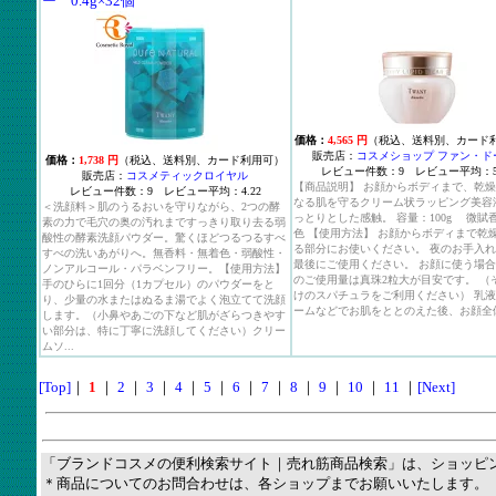
ー 0.4g×32個
価格：
4,565 円
（税込、送料別、カード
販売店：
コスメショップ ファン・ド
価格：
1,738 円
（税込、送料別、カード利用可）
レビュー件数：9 レビュー平均：5
販売店：
コスメティックロイヤル
【商品説明】 お顔からボディまで、乾
レビュー件数：9 レビュー平均：4.22
なる肌を守るクリーム状ラッピング美容
＜洗顔料＞肌のうるおいを守りながら、2つの酵
っとりとした感触。 容量：100g 微賦
素の力で毛穴の奥の汚れまですっきり取り去る弱
色 【使用方法】 お顔からボディまで乾
酸性の酵素洗顔パウダー。驚くほどつるつるすべ
る部分にお使いください。 夜のお手入
すべの洗いあがりへ。無香料・無着色・弱酸性・
最後にご使用ください。 お顔に使う場
ノンアルコール・パラベンフリー。【使用方法】
のご使用量は真珠2粒大が目安です。 （
手のひらに1回分（1カプセル）のパウダーをと
けのスパチュラをご利用ください） 乳
り、少量の水またはぬるま湯でよく泡立てて洗顔
ームなどでお肌をととのえた後、お顔全体.
します。（小鼻やあごの下など肌がざらつきやす
い部分は、特に丁寧に洗顔してください）クリー
ムソ...
[Top]
｜
1
｜
2
｜
3
｜
4
｜
5
｜
6
｜
7
｜
8
｜
9
｜
10
｜
11
｜
[Next]
「ブランドコスメの便利検索サイト｜売れ筋商品検索」は、ショッピ
＊商品についてのお問合わせは、各ショップまでお願いいたします。