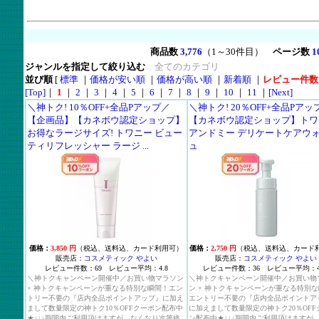
商品数
3,776
（1～30件目）
ページ数
1
ジャンルを指定して絞り込む
全てのカテゴリ
並び順
[
標準
｜
価格が安い順
｜
価格が高い順
｜
新着順
｜
レビュー件数
[Top]
｜
1
｜
2
｜
3
｜
4
｜
5
｜
6
｜
7
｜
8
｜
9
｜
10
｜
11
｜
[Next]
＼神トク! 10％OFF+全品Pアップ／
＼神トク! 20％OFF+全品Pアッ
【企画品】【カネボウ認定ショップ】
【カネボウ認定ショップ】トワ
お得なラージサイズ! トワニー ビュー
アンドミー デリケートケアウ
ティリフレッシャー ラージ ...
ュ
価格：
3,850 円
（税込、送料込、カード利用可）
価格：
2,750 円
（税込、送料込、カード
販売店：
コスメティック やよい
販売店：
コスメティック やよい
レビュー件数：69 レビュー平均：4.8
レビュー件数：36 レビュー平均：4.
＼神トクキャンペーン開催中／お買い物マラソン
＼神トクキャンペーン開催中／お買い物
× 神トクキャンペーンが重なる特別な瞬間！エン
ン × 神トクキャンペーンが重なる特別
トリー不要の『店内全品ポイントアップ』に加え
エントリー不要の『店内全品ポイントア
まして数量限定の神トク10％OFFクーポン配布中
に加えまして数量限定の神トク20％OFF
★↓↓↓期間内ご利用頂けますが、なくなり次第終
ン配布中★↓↓↓期間内ご利用頂けますが