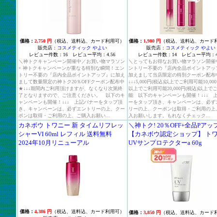
価格：
2,750 円
（税込、送料込、カード利用可）
価格：
1,980 円
（税込、送料込、カード
販売店：
コスメティック やよい
販売店：
コスメティック やよい
レビュー件数：16 レビュー平均：4.56
レビュー件数：14 レビュー平均：4.
＼神トクキャンペーン開催中／お買い物マラソン
＼とってもお得なお買い物マラソン開催
× 神トクキャンペーンが重なる特別な瞬間！エン
ントリー不要の『店内全品ポイントアッ
トリー不要の『店内全品ポイントアップ』に加え
加えまして当店限定の特別クーポン配布
まして数量限定の神トク20％OFFクーポン配布中
↓↓↓5,000円(税込)以上でご利用可能10,00
★↓↓↓期間内ご利用頂けますが、なくなり次第終
以上でご利用可能20,000円(税込)以上で
了となりますので、ご注意ください。 以下のキ
能 以下のキャンペーンも開催！↓↓↓ 
ャンペーンも開催！↓↓↓ 上記バナーをタップ頂
ーをタップ頂き、キャンペーンは、必ず
き、キャンペーンは、必ずエントリーの上、クー
リーの上、クーポンは取得・ご利用の上
ポンは取得・ご利用の上、ご購入お願い...
入お願いします。もれなくチェック...
カネボウ トワニー 新 タイムリフレッ
＼神トク! 20％OFF+全品Pアッ
シャーVI 60ml レフィル 送料無料
【カネボウ認定ショップ】 ト
2024年10月リニューアル
UVサンプロテクターa 60g
価格：
4,386 円
（税込、送料込、カード利用可）
価格：
3,850 円
（税込、送料込、カード