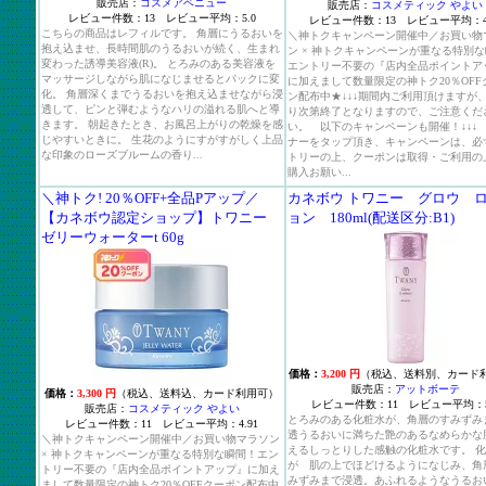
販売店：
コスメアベニュー
販売店：
コスメティック やよい
レビュー件数：13 レビュー平均：5.0
レビュー件数：13 レビュー平均：4.
こちらの商品はレフィルです。 角層にうるおいを
＼神トクキャンペーン開催中／お買い物
抱え込ませ、長時間肌のうるおいが続く、生まれ
ン × 神トクキャンペーンが重なる特別
変わった誘導美容液(R)。 とろみのある美容液を
エントリー不要の『店内全品ポイントア
マッサージしながら肌になじませるとパックに変
に加えまして数量限定の神トク20％OFF
化。 角層深くまでうるおいを抱え込ませながら浸
ン配布中★↓↓↓期間内ご利用頂けますが
透して、ピンと弾むようなハリの溢れる肌へと導
り次第終了となりますので、ご注意くだ
きます。 朝起きたとき、お風呂上がりの乾燥を感
い。 以下のキャンペーンも開催！↓↓↓
じやすいときに。 生花のようにすがすがしく上品
ナーをタップ頂き、キャンペーンは、必
な印象のローズブルームの香り...
トリーの上、クーポンは取得・ご利用の
購入お願い...
＼神トク! 20％OFF+全品Pアップ／
カネボウ トワニー グロウ 
【カネボウ認定ショップ】トワニー
ョン 180ml(配送区分:B1)
ゼリーウォーターt 60g
価格：
3,200 円
（税込、送料別、カード
販売店：
アットボーテ
価格：
3,300 円
（税込、送料込、カード利用可）
レビュー件数：11 レビュー平均：5
販売店：
コスメティック やよい
とろみのある化粧水が、角層のすみずみ
レビュー件数：11 レビュー平均：4.91
透うるおいに満ちた艶のあるなめらかな
＼神トクキャンペーン開催中／お買い物マラソン
えるしっとりした感触の化粧水です。 
× 神トクキャンペーンが重なる特別な瞬間！エン
が 肌の上でほどけるようになじみ、角
トリー不要の『店内全品ポイントアップ』に加え
みずみまで浸透。あふれるようなうるお
まして数量限定の神トク20％OFFクーポン配布中