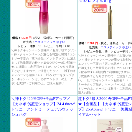
ル 02 レフィル 0.1g
価格：
5,500 円
（税込、送料込、カード利用可）
販売店：
コスメティック やよい
価格：
2,200 円
（税込、送料込、カード
レビュー件数：18 レビュー平均：4.83
販売店：
コスメティック やよい
＼神トクキャンペーン開催中／お買い物マラソン
レビュー件数：18 レビュー平均：4.
× 神トクキャンペーンが重なる特別な瞬間！エン
＼神トクキャンペーン開催中／お買い物
トリー不要の『店内全品ポイントアップ』に加え
ン × 神トクキャンペーンが重なる特別
まして数量限定の神トク20％OFFクーポン配布中
エントリー不要の『店内全品ポイントア
★↓↓↓期間内ご利用頂けますが、なくなり次第終
に加えまして数量限定の神トク20％OFF
了となりますので、ご注意ください。 以下のキ
ン配布中★↓↓↓期間内ご利用頂けますが
ャンペーンも開催！↓↓↓ 上記バナーをタップ頂
り次第終了となりますので、ご注意くだ
き、キャンペーンは、必ずエントリーの上、クー
い。 以下のキャンペーンも開催！↓↓↓
ポンは取得・ご利用の上、ご購入お願い...
ナーをタップ頂き、キャンペーンは、必
トリーの上、クーポンは取得・ご利用の
購入お願い...
＼神トク! 20％OFF+全品Pアップ／
超トク! 最大2000円OFF+全品
【カネボウ認定ショップ】24.4.6new!
★【企画品】【カネボウ認定シ
トワニーアンドミー デュアルウォッ
プ】25.9.6new! トワニー 美肌
シュハグ
イアルセット