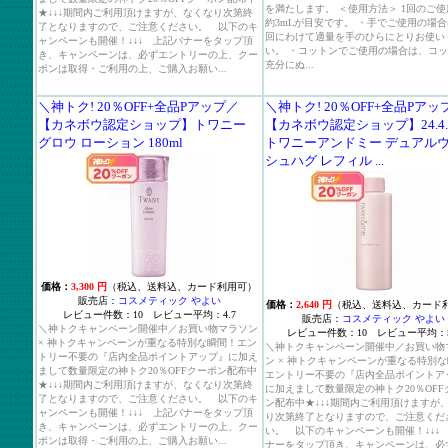
を満たします。 ＜使用方法＞ 1回のご使
★↓↓↓期間内ご利用頂けますが、なくなり次第終
約3mLが目安です。 ・手でご使用の場合は
了となりますので、ご注意ください。 以下のキ
回にわけて適量を手のひらにとりお使い
ャンペーンも開催！↓↓↓ 上記バナーをタップ頂
い。 ・コットンでご使用の場合は、コ
き、キャンペーンは、必ずエントリーの上、クー
充分にぬ...
ポンは取得・ご利用の上、ご購入お願い...
＼神トク! 20％OFF+全品Pアップ／
＼神トク! 20％OFF+全品Pアッ
【カネボウ認定ショップ】トワニー
【カネボウ認定ショップ】24.4.6
グロウ ローション 180ml
トワニーアンドミー デュアル
シュハグ レフィル ...
価格：
3,300 円
（税込、送料込、カード利用可）
販売店：
コスメティック やよい
価格：
2,640 円
（税込、送料込、カード
レビュー件数：10 レビュー平均：4.7
販売店：
コスメティック やよい
＼神トクキャンペーン開催中／お買い物マラソン
レビュー件数：10 レビュー平均：5
× 神トクキャンペーンが重なる特別な瞬間！エン
＼神トクキャンペーン開催中／お買い物
トリー不要の『店内全品ポイントアップ』に加え
ン × 神トクキャンペーンが重なる特別
まして数量限定の神トク20％OFFクーポン配布中
エントリー不要の『店内全品ポイントア
★↓↓↓期間内ご利用頂けますが、なくなり次第終
に加えまして数量限定の神トク20％OFF
了となりますので、ご注意ください。 以下のキ
ン配布中★↓↓↓期間内ご利用頂けますが
ャンペーンも開催！↓↓↓ 上記バナーをタップ頂
り次第終了となりますので、ご注意くだ
き、キャンペーンは、必ずエントリーの上、クー
い。 以下のキャンペーンも開催！↓↓↓
ポンは取得・ご利用の上、ご購入お願い...
ナーをタップ頂き、キャンペーンは、必