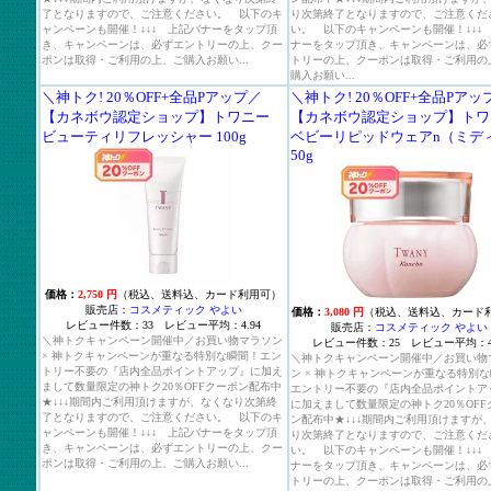
了となりますので、ご注意ください。 以下のキ
り次第終了となりますので、ご注意くだ
ャンペーンも開催！↓↓↓ 上記バナーをタップ頂
い。 以下のキャンペーンも開催！↓↓↓
き、キャンペーンは、必ずエントリーの上、クー
ナーをタップ頂き、キャンペーンは、必
ポンは取得・ご利用の上、ご購入お願い...
トリーの上、クーポンは取得・ご利用の
購入お願い...
＼神トク! 20％OFF+全品Pアップ／
＼神トク! 20％OFF+全品Pアッ
【カネボウ認定ショップ】トワニー
【カネボウ認定ショップ】トワ
ビューティリフレッシャー 100g
ベビーリピッドウェアn（ミデ
50g
価格：
2,750 円
（税込、送料込、カード利用可）
販売店：
コスメティック やよい
価格：
3,080 円
（税込、送料込、カード
レビュー件数：33 レビュー平均：4.94
販売店：
コスメティック やよい
＼神トクキャンペーン開催中／お買い物マラソン
レビュー件数：25 レビュー平均：4.
× 神トクキャンペーンが重なる特別な瞬間！エン
＼神トクキャンペーン開催中／お買い物
トリー不要の『店内全品ポイントアップ』に加え
ン × 神トクキャンペーンが重なる特別
まして数量限定の神トク20％OFFクーポン配布中
エントリー不要の『店内全品ポイントア
★↓↓↓期間内ご利用頂けますが、なくなり次第終
に加えまして数量限定の神トク20％OFF
了となりますので、ご注意ください。 以下のキ
ン配布中★↓↓↓期間内ご利用頂けますが
ャンペーンも開催！↓↓↓ 上記バナーをタップ頂
り次第終了となりますので、ご注意くだ
き、キャンペーンは、必ずエントリーの上、クー
い。 以下のキャンペーンも開催！↓↓↓
ポンは取得・ご利用の上、ご購入お願い...
ナーをタップ頂き、キャンペーンは、必
トリーの上、クーポンは取得・ご利用の