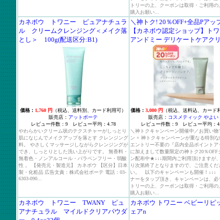
トリーの上、クーポンは取得・ご利用の
購入お願い...
カネボウ トワニー ピュアナチュラ
＼神トク! 20％OFF+全品Pアッ
ル クリームクレンジング＜メイク落
【カネボウ認定ショップ】トワ
とし＞ 100g(配送区分:B1)
アンドミー デリケートケアク
価格：
1,760 円
（税込、送料別、カード利用可）
価格：
3,080 円
（税込、送料込、カード
販売店：
アットボーテ
販売店：
コスメティック やよい
レビュー件数：9 レビュー平均：4.78
レビュー件数：9 レビュー平均：4.
やわらかいクリーム状のテクスチャーがしっとり
＼神トクキャンペーン開催中／お買い物
肌になじんでメイクアップを落とす クレンジング
ン × 神トクキャンペーンが重なる特別
料。 やさしくマッサージしながらクレンジングが
エントリー不要の『店内全品ポイントア
でき、しっとりとした洗い上がりです。 無香料・
に加えまして数量限定の神トク20％OFF
無着色・ノンアルコール・パラベンフリー・弱酸
ン配布中★↓↓↓期間内ご利用頂けますが
性 。 【発売元・製造元】 カネボウ 【区分】日本
り次第終了となりますので、ご注意くだ
製・化粧品 広告文責：株式会社ボーテ 電話：03-
い。 以下のキャンペーンも開催！↓↓↓
6303-090...
ナーをタップ頂き、キャンペーンは、必
トリーの上、クーポンは取得・ご利用の
購入お願い...
カネボウ トワニー TWANY ピュ
カネボウ トワニー ベビーリピ
アナチュラル マイルドクリアパウダ
ェアn